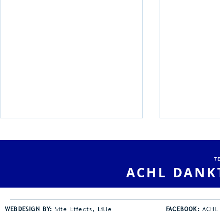
Pluym-Van Loon
Weekend m
Avondmeeting
clubrecord
T
Met 260 deelnemers en een
Dit weekend z
ACHL DANK
vlotte organisatie mogen we
clubrecords 
tevreden terugblikken op onze
Jaden Coley 
jaarlijkse avondmeeting. De
horden een s
WEBDESIGN BY:
Site Effects, Lille
FACEBOOK:
ACHL
wind was wel een spelbreker bij
de juniorsho