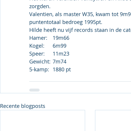
zorgden.
Valentien, als master W35, kwam tot 9m
puntentotaal bedroeg 1995pt.
Hilde heeft nu vijf records staan in de ca
Hamer:	19m66
Kogel:	6m99
Speer:	11m23
Gewicht:	7m74
5-kamp:	1880 pt
Recente blogposts