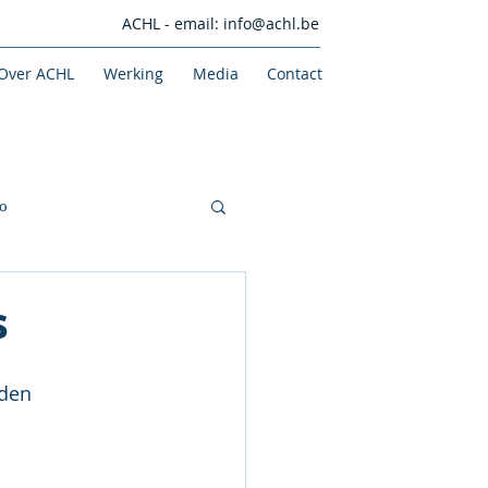
ACHL - email:
info@achl.be
Over ACHL
Werking
Media
Contact
o
s
den 