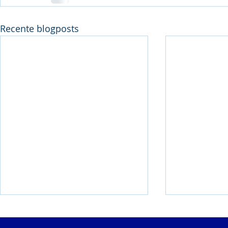
Recente blogposts
Weekend met 6
BK Alle Ca
clubrecords!
Goud, Zilv