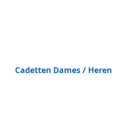
Benjamin Meisjes
Benjamin Meisjes
Cadetten Dames / Heren
Benjamin Meisjes