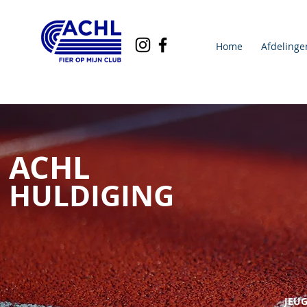
Home
Afdelinge
ACHL
HULDIGING
JEU