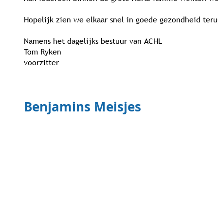
Namens het dagelijks bestuur van ACHL
Tom Ryken
Namens het dagelijks bestuur van ACHL
Hopelijk zien we elkaar snel in goede gezondheid teru
Tom Ryken
voorzitter
Tom Ryken
voorzitter
voorzitter
Namens het dagelijks bestuur van ACHL
Benjamin Meisjes
Tom Ryken
Benjamin Meisjes
voorzitter
Benjamin Meisjes
Benjamins Meisjes
Benjamin Meisjes
Benjamin Meisjes