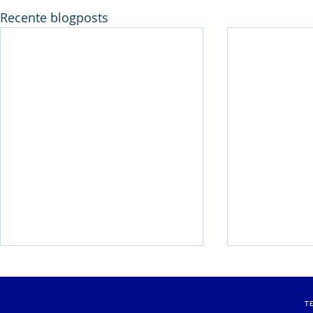
Recente blogposts
Belgische titel voor Stefan
Pluym-Van
Rens!
Avondmee
T