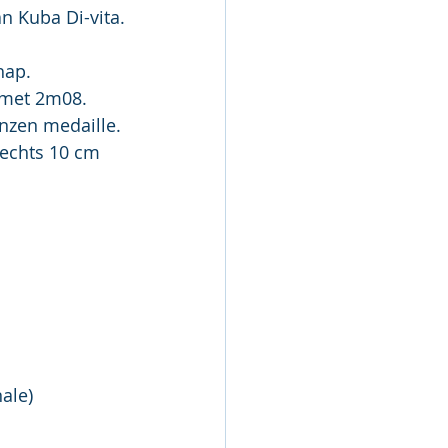
n Kuba Di-vita.
hap.
d met 2m08.
onzen medaille.
lechts 10 cm 
nale)