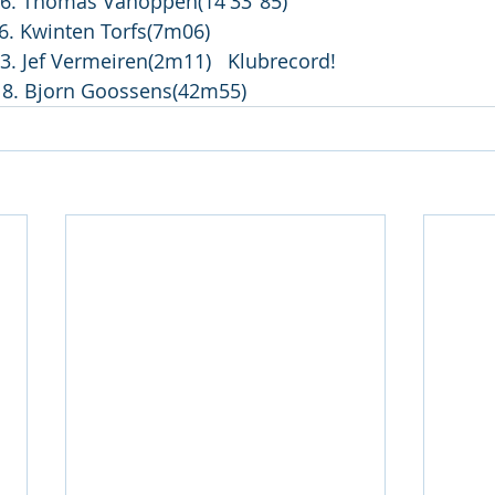
    6. Thomas Vanoppen(14'33"85)
    6. Kwinten Torfs(7m06)
   3. Jef Vermeiren(2m11)   Klubrecord!
   8. Bjorn Goossens(42m55)