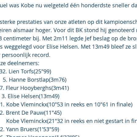
el was Kobe nu welgeteld één honderdste sneller da
terke prestaties van onze atleten op dit kampioensc
eiren alsmaar hoger. Voor dit BK stond hij genoteer
3 centimeter bij. Met 2m11 legde Jef beslag op de br
s weggelegd voor Elise Helsen. Met 13m49 bleef ze s
 persoonlijk record.
nze deelnemers:
  32. Lien Torfs(25"99)
   5. Hanne Borstlap(3m76)
                                 7. Fleur Hooyberghs(3m41)
   3. Elise Helsen(13m49)
    1. Kobe Vleminckx(10"53 in reeks en 10"61 in finale)
                             32. Brent De Pauw(11"45)
        Kobe Vleminckx(21"32 in reeks en niet gestart in fi
  12. Yann Bruers(1'53"59)