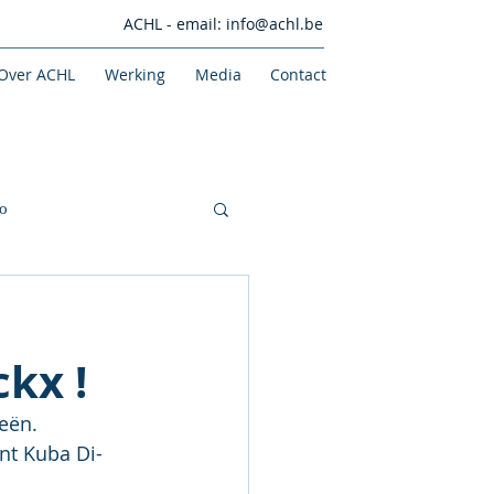
ACHL - email:
info@achl.be
Over ACHL
Werking
Media
Contact
o
kx !
ieën.
nt Kuba Di-