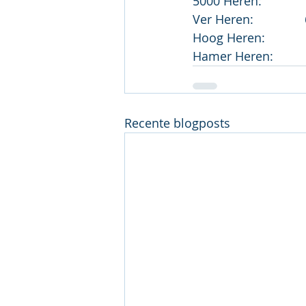
5000 Heren:         
Ver Heren:           
Hoog Heren:         
Hamer Heren:       
Recente blogposts